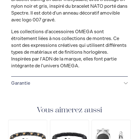
nylon noir et gris, inspiré du bracelet NATO porté dans
Spectre. Il est doté d'un anneau décoratif amovible
avec logo 007 gravé.
Les collections d'accessoires OMEGA sont
étroitement liées à nos collections de montres. Ce
sont des expressions créatives qui utilisent différents
types de matériaux et de finitions horlogères.
Inspirées par l'ADN de la marque, elles font partie
intégrante de l'univers OMEGA.
Garantie
GARANTIE DE 5 ANS
Toutes les montres OMEGA
bénéficient d'une garantie de 5 ans couvrant la
réparation de tout défaut de fabrication. Veuillez
Vous aimerez aussi
consulter le mode d'emploi pour plus d'informations
sur les conditions et restrictions de garantie. En
savoir plus :
https://www.omegawatches.com/customer-