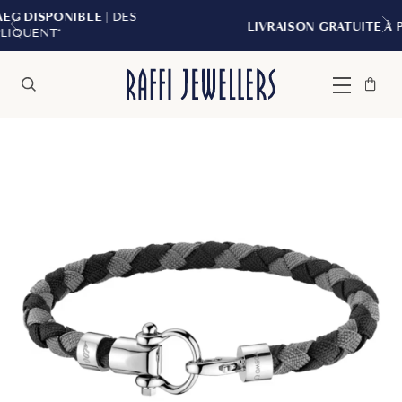
E
| DES
LIVRAISON GRATUITE À PARTIR DE 299 $
Sac
Fermer
Menu
Rechercher
à
main