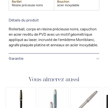
Barillet
Bouchon
Résine précieuse noire
acier inoxydable
Détails du produit
Rollerball, corps en résine précieuse noire, capuchon
en acier revêtu de PVD avec un motif géométrique
appliqué au laser, incrusté de l'emblème Montblanc,
agrafe plaquée platine et anneaux en acier inoxydable.
Garantie
GARANTIE DE 2 ANS
Montblanc offre une garantie
internationale de deux ans à compter de la date
d'achat, couvrant les défauts de fabrication et de
Vous aimerez aussi
matériaux. Pour plus d'informations, veuillez
consulter notre document de garantie.