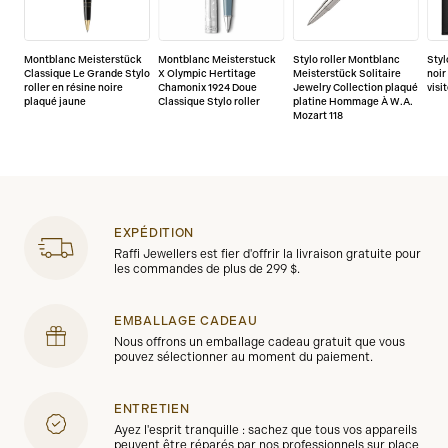
Montblanc Meisterstück
Montblanc Meisterstuck
Stylo roller Montblanc
Styl
Classique Le Grande Stylo
X Olympic Hertitage
Meisterstück Solitaire
noir
roller en résine noire
Chamonix 1924 Doue
Jewelry Collection plaqué
visi
plaqué jaune
Classique Stylo roller
platine Hommage À W.A.
Mozart 118
EXPÉDITION
Raffi Jewellers est fier d'offrir la livraison gratuite pour
les commandes de plus de 299 $.
EMBALLAGE CADEAU
Nous offrons un emballage cadeau gratuit que vous
pouvez sélectionner au moment du paiement.
ENTRETIEN
Ayez l'esprit tranquille : sachez que tous vos appareils
peuvent être réparés par nos professionnels sur place,