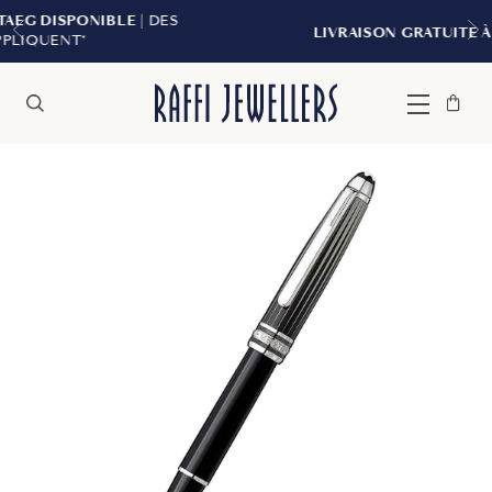
LE
| DES
LIVRAISON GRATUITE À PARTIR DE 299 
Sac
Fermer
Menu
Rechercher
à
main