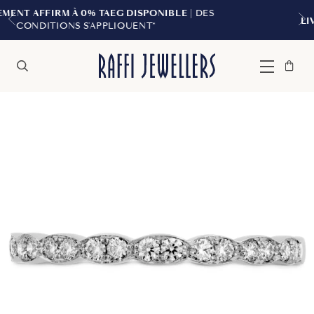
SPONIBLE
| DES
LIVRAISON GRATUITE À PARTIR D
NT*
Sac
Fermer
Menu
Rechercher
à
main