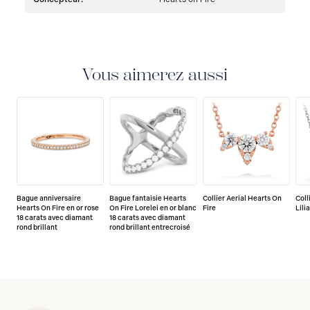
Vous aimerez aussi
Bague anniversaire
Bague fantaisie Hearts
Collier Aerial Hearts On
Coll
Hearts On Fire en or rose
On Fire Lorelei en or blanc
Fire
Lili
18 carats avec diamant
18 carats avec diamant
rond brillant
rond brillant entrecroisé