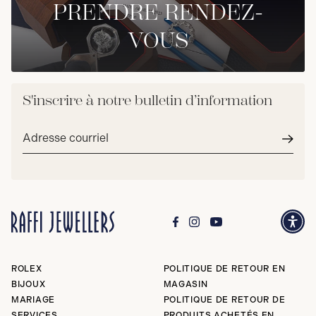
PRENDRE RENDEZ-
VOUS
S'inscrire à notre bulletin d’information
Adresse
courriel*
Envoy
ROLEX
POLITIQUE DE RETOUR EN
BIJOUX
MAGASIN
MARIAGE
POLITIQUE DE RETOUR DE
SERVICES
PRODUITS ACHETÉS EN