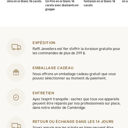
Vela en or blanc 18 carats
On Fire en or blanc 18
fantaisie en or blanc 18
en o
carats avec diamants en
carats
grappe
EXPÉDITION
Raffi Jewellers est fier d'offrir la livraison gratuite pour
les commandes de plus de 299 $.
EMBALLAGE CADEAU
Nous offrons un emballage cadeau gratuit que vous
pouvez sélectionner au moment du paiement.
ENTRETIEN
Ayez l'esprit tranquille : sachez que tous vos appareils
peuvent être réparés par nos professionnels sur place,
dans notre atelier de Cambridge.
RETOUR OU ÉCHANGE DANS LES 14 JOURS
Soyez assuré que les achats en ligne peuvent être