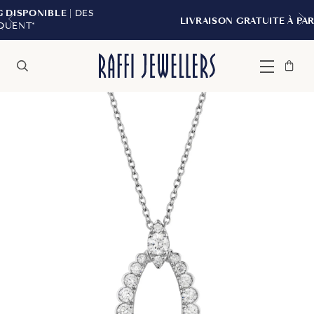
| DES
LIVRAISON GRATUITE À PARTIR DE 299 $*
Sac
Fermer
Menu
Rechercher
à
main