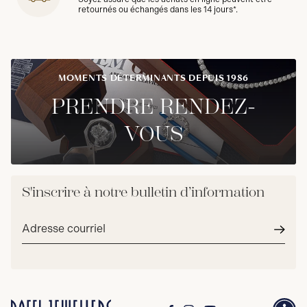
retournés ou échangés dans les 14 jours*.
MOMENTS DÉTERMINANTS DEPUIS 1986
PRENDRE RENDEZ-
VOUS
S'inscrire à notre bulletin d’information
Adresse
courriel*
Envoy