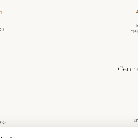
t
m
l
00
mer
Centr
lu
 00