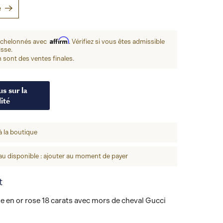
e
Affirm
échelonnés avec
. Vérifiez si vous êtes admissible
isse.
 sont des ventes finales.
s sur la
ité
à la boutique
u disponible : ajouter au moment de payer
t
ige en or rose 18 carats avec mors de cheval Gucci