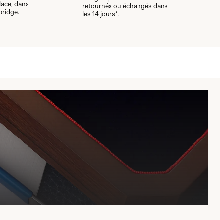
lace, dans
retournés ou échangés dans
bridge.
les 14 jours*.