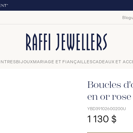
LIVRAISON GRATUITE À PARTIR DE
Blogu
Fermer
NTRES
BIJOUX
MARIAGE ET FIANÇAILLES
CADEAUX ET ACC
Boucles d'
en or rose
YBD39102600200U
1 130 $