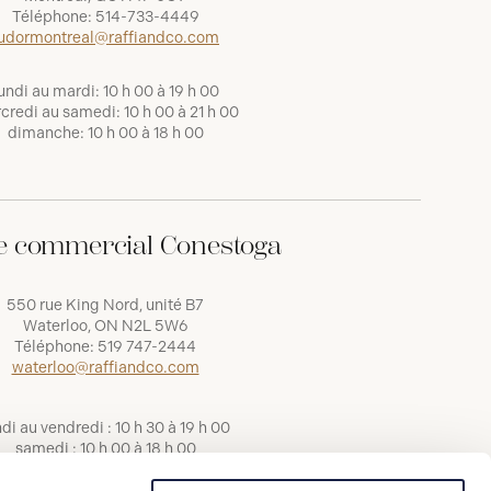
Téléphone:
514-733-4449
udormontreal@raffiandco.com
undi au mardi: 10 h 00 à 19 h 00
credi au samedi: 10 h 00 à 21 h 00
dimanche: 10 h 00 à 18 h 00
e commercial Conestoga
550 rue King Nord, unité B7
Waterloo, ON N2L 5W6
Téléphone:
519 747-2444
waterloo@raffiandco.com
ndi au vendredi : 10 h 30 à 19 h 00
samedi : 10 h 00 à 18 h 00
dimanche : 11 h 00 à 17 h 00