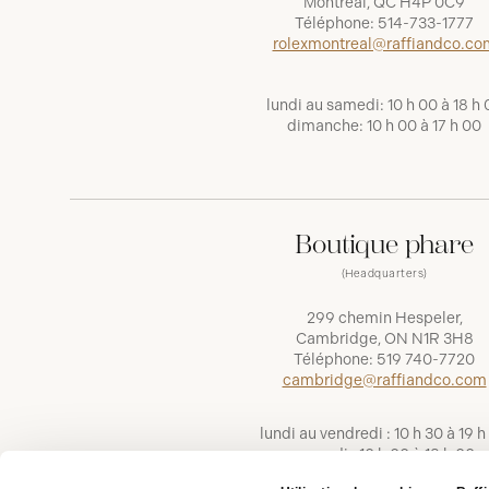
Montréal, QC H4P 0C9
Téléphone:
514-733-1777
rolexmontreal@raffiandco.co
lundi au samedi: 10 h 00 à 18 h 
dimanche: 10 h 00 à 17 h 00
Boutique phare
(Headquarters)
299 chemin Hespeler,
Cambridge, ON N1R 3H8
Téléphone:
519 740-7720
cambridge@raffiandco.com
lundi au vendredi : 10 h 30 à 19 h
samedi : 10 h 00 à 18 h 00
dimanche : 11 h 00 à 16 h 00