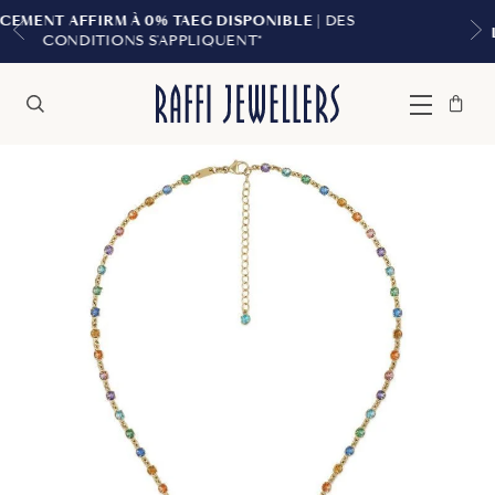
EG DISPONIBLE
| DES
LIVRAISON GRATUITE À PA
LIQUENT*
Sac
Fermer
Menu
Rechercher
à
main