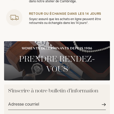
dans notre atelier de Cambridge.
RETOUR OU ÉCHANGE DANS LES 14 JOURS
Soyez assuré que les achats en ligne peuvent être
retournés ou échangés dans les 14 jours*.
MOMENTS DÉTERMINANTS DEPUIS 1986
PRENDRE RENDEZ-
VOUS
S'inscrire à notre bulletin d’information
Adresse
courriel*
Envoy