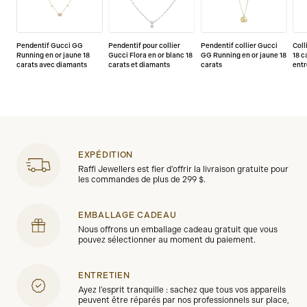
Pendentif Gucci GG
Pendentif pour collier
Pendentif collier Gucci
Coll
Running en or jaune 18
Gucci Flora en or blanc 18
GG Running en or jaune 18
18 c
carats avec diamants
carats et diamants
carats
ent
EXPÉDITION
Raffi Jewellers est fier d'offrir la livraison gratuite pour
les commandes de plus de 299 $.
EMBALLAGE CADEAU
Nous offrons un emballage cadeau gratuit que vous
pouvez sélectionner au moment du paiement.
ENTRETIEN
Ayez l'esprit tranquille : sachez que tous vos appareils
peuvent être réparés par nos professionnels sur place,