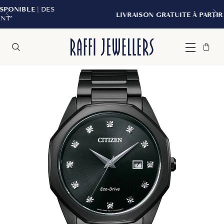
ES
LIVRAISON GRATUITE À PARTIR DE 299 $*
Sac
Fermer
Menu
Rechercher
à
main