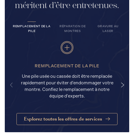
méritent d’être entretenues.
REMPLACEMENT DE LA
RÉPARATION DE
GRAVURE AU
PILE
MONTRES
LASER
REMPLACEMENT DE LA PILE
Une pile usée ou cassée doit être remplacée
rapidement pour éviter d'endommager votre
a
montre. Confiez le remplacement à notre
équipe d'experts.
Explorez toutes les offres de services