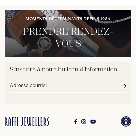
MOMENTS DÉTERMINANTS DEPUIS 1986
PRENDRE RENDEZ-
VOUS
S'inscrire à notre bulletin d’information
Adresse
courriel*
Envoy