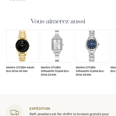
GARANTIE INTERNATIONALE LIMITÉE DE 5 ANS
Toutes les montres CITIZEN sont livrées avec une
garantie de 5 ans qui couvre la réparation de tout
Vous aimerez aussi
défaut de fabrication.
Montre CITIZEN Axiom
Montre CITIZEN
Montre CITIZEN
Mon
Eco-Drive 30 mm
Silhouette Crystal Eco-
Silhouette Crystal Eco-
Eco
Drive 23 mm
Drive 28 mm
EXPÉDITION
Raffi Jewellers est fier d'offrir la livraison gratuite pour