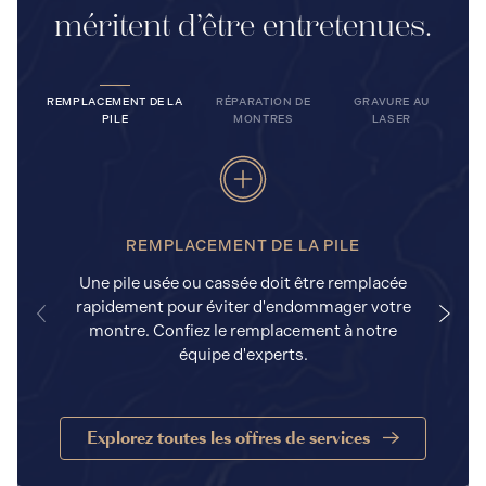
méritent d’être entretenues.
REMPLACEMENT DE LA
RÉPARATION DE
GRAVURE AU
PILE
MONTRES
LASER
REMPLACEMENT DE LA PILE
Une pile usée ou cassée doit être remplacée
rapidement pour éviter d'endommager votre
a
montre. Confiez le remplacement à notre
équipe d'experts.
Explorez toutes les offres de services