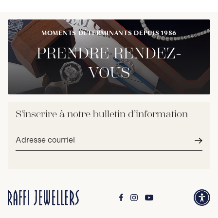
MOMENTS DÉTERMINANTS DEPUIS 1986
PRENDRE RENDEZ-
VOUS
S'inscrire à notre bulletin d’information
Adresse
courriel*
Envoy