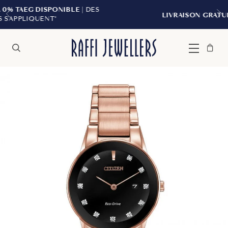
BLE
| DES
LIVRAISON GRATUITE À PARTIR DE 299
Sac
Fermer
Menu
Rechercher
à
main