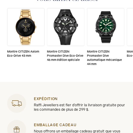
défaut de fabrication.
Montre CITIZEN Axiom
Montre CITIZEN
Montre CITIZEN
Mon
Eco-Drive 43 mm
Promaster Dive Eco-Drive
Promaster Dive
Eco
46 mm édition spéciale
automatique mécanique
44 mm
EXPÉDITION
Raffi Jewellers est fier d'offrir la livraison gratuite pour
les commandes de plus de 299 $.
EMBALLAGE CADEAU
Nous offrons un emballage cadeau gratuit que vous