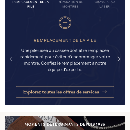
REMPLACEMENT DE LA
RÉPARATION DE
GRAVURE AU
PILE
MONTRES
LASER
REMPLACEMENT DE LA PILE
Une pile usée ou cassée doit être remplacée
rapidement pour éviter d'endommager votre
a
montre. Confiez le remplacement à notre
équipe d'experts.
Explorez toutes les offres de services
MOMENTS DÉTERMINANTS DEPUIS 1986