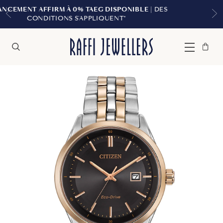
ONIBLE
| DES
LIVRAISON GRATUITE À PARTIR DE
*
Sac
Fermer
Menu
Rechercher
à
main