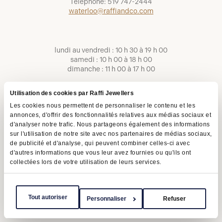
Téléphone:
519 747-2444
waterloo@raffiandco.com
lundi au vendredi : 10 h 30 à 19 h 00
samedi : 10 h 00 à 18 h 00
dimanche : 11 h 00 à 17 h 00
Utilisation des cookies par Raffi Jewellers
Les cookies nous permettent de personnaliser le contenu et les
annonces, d'offrir des fonctionnalités relatives aux médias sociaux et
d'analyser notre trafic. Nous partageons également des informations
sur l'utilisation de notre site avec nos partenaires de médias sociaux,
de publicité et d'analyse, qui peuvent combiner celles-ci avec
d'autres informations que vous leur avez fournies ou qu'ils ont
collectées lors de votre utilisation de leurs services.
Conditions d'utilisation
Politique de confidentialité
LAPHO
Tout autoriser
Personnaliser
Refuser
Copyright © 2026 | Raffi Jewellers Inc., tous droits réservés.