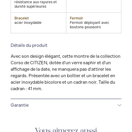
résistance aux rayures et
dureté supérieures
Bracelet
Fermoir
acier inoxydable
Fermoir déployant avec
boutons-poussoirs
Détails du produit
Avec son design élégant, cette montre de la collection
Corso de CITIZEN, dotée d'un verre saphir et d'un
affichage de la date, ne manquera pas d'attirer les
regards. Présentée avec un boîtier et un bracelet en
acier inoxydable bicolore et un cadran noir. Taille du
cadran : 41 mm.
Garantie
GARANTIE INTERNATIONALE LIMITÉE DE 5 ANS
Toutes les montres CITIZEN sont livrées avec une
garantie de 5 ans qui couvre la réparation de tout
Vous aimerez aussi