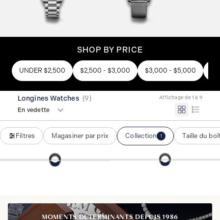
SHOP BY PRICE
UNDER $2,500
$2,500 - $3,000
$3,000 - $5,000
OV
Longines Watches
(
9
)
Affichage de 1 à 9
En vedette
Filtres
Magasiner par prix
Collection
Taille du boî
1
MOMENTS DÉTERMINANTS DEPUIS 1986