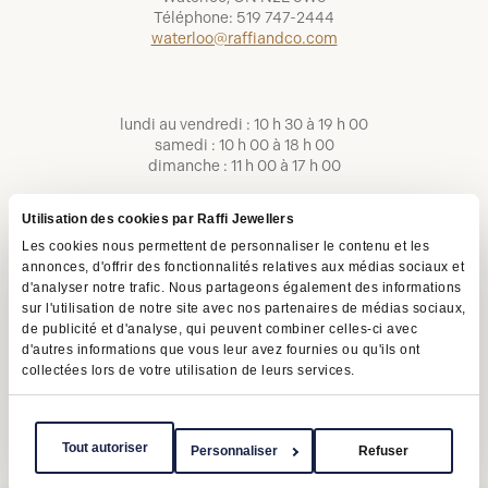
Téléphone:
519 747-2444
waterloo@raffiandco.com
lundi au vendredi : 10 h 30 à 19 h 00
samedi : 10 h 00 à 18 h 00
dimanche : 11 h 00 à 17 h 00
Utilisation des cookies par Raffi Jewellers
Les cookies nous permettent de personnaliser le contenu et les
annonces, d'offrir des fonctionnalités relatives aux médias sociaux et
d'analyser notre trafic. Nous partageons également des informations
sur l'utilisation de notre site avec nos partenaires de médias sociaux,
de publicité et d'analyse, qui peuvent combiner celles-ci avec
d'autres informations que vous leur avez fournies ou qu'ils ont
collectées lors de votre utilisation de leurs services.
Conditions d'utilisation
Politique de confidentialité
LAPHO
Tout autoriser
Personnaliser
Refuser
Copyright © 2026 | Raffi Jewellers Inc., tous droits réservés.