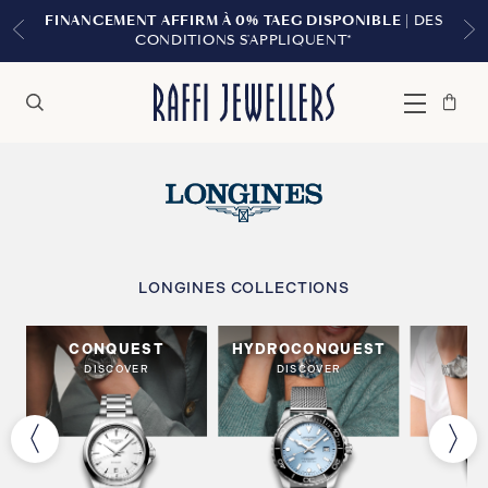
FINANCEMENT AFFIRM À 0% TAEG DISPONIBLE
| DES
CONDITIONS S'APPLIQUENT*
Sac
Fermer
Menu
Rechercher
à
main
LONGINES COLLECTIONS
CONQUEST
HYDROCONQUEST
S
DISCOVER
DISCOVER
DI