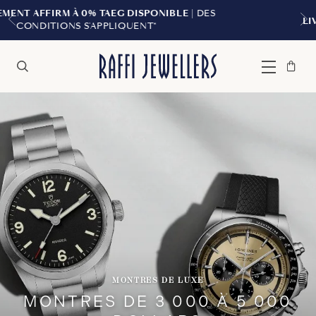
DISPONIBLE
| DES
LIVRAISON GRATUITE À PARTIR
UENT*
Sac
Fermer
Menu
Rechercher
à
main
MONTRES DE LUXE
MONTRES DE 3 000 À 5 000