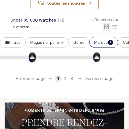
Voir toutes les montres
Under $5,000 Watches
(
71
)
Affichage de 1 à 25
En vedette
Filtres
Magasiner par prix
Genre
Marque
Col
1
‹
Première page
Dernière page
1
2
3
›
MOMENTS DÉTERMINANTS DEPUIS 1986
PRENDRE RENDEZ-