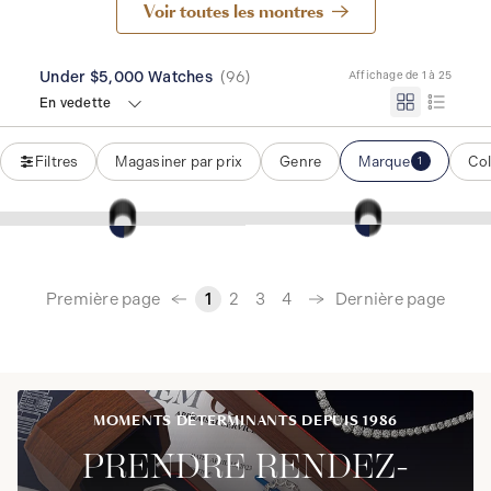
Voir toutes les montres
Under $5,000 Watches
(
96
)
Affichage de 1 à 25
En vedette
Filtres
Magasiner par prix
Genre
Marque
Col
1
‹
Première page
Dernière page
1
2
3
4
›
MOMENTS DÉTERMINANTS DEPUIS 1986
PRENDRE RENDEZ-