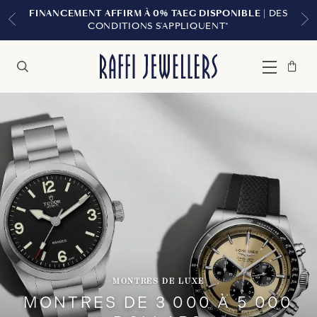
 À 0% TAEG DISPONIBLE
| DES
LIVRAISON GRATU
S S'APPLIQUENT*
Sac
Fermer
Menu
Rechercher
à
main
MONTRES DE LUXE
MONTRES DE 3 000 À 5 000