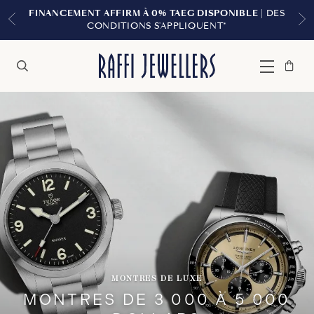
ANCEMENT AFFIRM À 0% TAEG DISPONIBLE
| DES
CONDITIONS S'APPLIQUENT*
Sac
Fermer
Menu
Rechercher
à
main
MONTRES DE LUXE
MONTRES DE 3 000 À 5 000