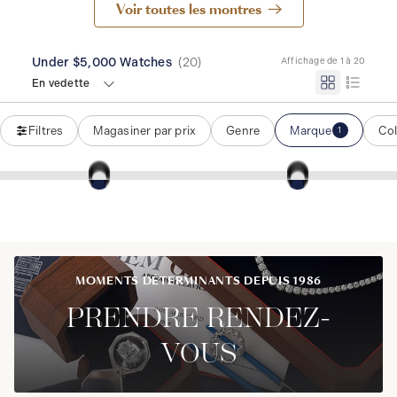
Voir toutes les montres
Under $5,000 Watches
(
20
)
Affichage de 1 à 20
En vedette
Filtres
Magasiner par prix
Genre
Marque
Col
1
MOMENTS DÉTERMINANTS DEPUIS 1986
PRENDRE RENDEZ-
VOUS