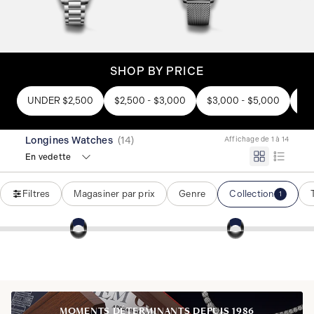
SHOP BY PRICE
UNDER $2,500
$2,500 - $3,000
$3,000 - $5,000
OV
Longines Watches
(
14
)
Affichage de 1 à 14
En vedette
Filtres
Magasiner par prix
Genre
Collection
1
MOMENTS DÉTERMINANTS DEPUIS 1986