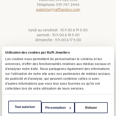
Téléphone:
519 747-2444
waterloo@raffiandco.com
lundi au vendredi : 10 h 30 à 19 h 00
samedi : 10 h 00 à 18 h 00
dimanche : 11 h 00 à 17 h 00
Utilisation des cookies par Raffi Jewellers
Les cookies nous permettent de personnaliser le contenu et les
annonces, d'offrir des fonctionnalités relatives aux médias sociaux et
d'analyser notre trafic. Nous partageons également des informations
sur l'utilisation de notre site avec nos partenaires de médias sociaux,
de publicité et d'analyse, qui peuvent combiner celles-ci avec
d'autres informations que vous leur avez fournies ou qu'ils ont
collectées lors de votre utilisation de leurs services.
Conditions d'utilisation
Politique de confidentialité
LAPHO
Tout autoriser
Personnaliser
Refuser
Copyright © 2026 | Raffi Jewellers Inc., tous droits réservés.