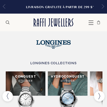
LIVRAISON GRATUITE À PARTIR DE 299 $*
Sac
Fermer
Menu
Rechercher
à
main
LONGINES COLLECTIONS
CONQUEST
HYDROCONQUEST
S
DISCOVER
DISCOVER
DI