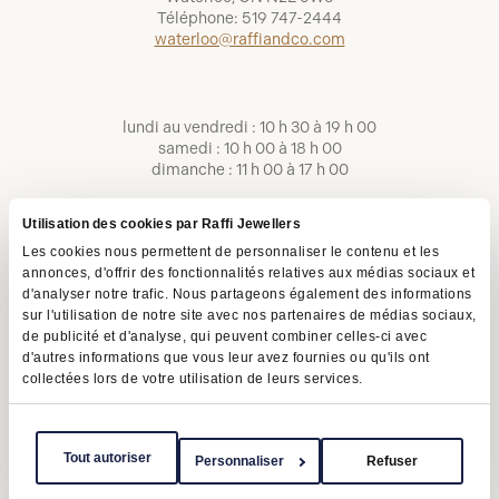
Téléphone:
519 747-2444
waterloo@raffiandco.com
lundi au vendredi : 10 h 30 à 19 h 00
samedi : 10 h 00 à 18 h 00
dimanche : 11 h 00 à 17 h 00
Utilisation des cookies par Raffi Jewellers
Les cookies nous permettent de personnaliser le contenu et les
annonces, d'offrir des fonctionnalités relatives aux médias sociaux et
d'analyser notre trafic. Nous partageons également des informations
sur l'utilisation de notre site avec nos partenaires de médias sociaux,
de publicité et d'analyse, qui peuvent combiner celles-ci avec
d'autres informations que vous leur avez fournies ou qu'ils ont
collectées lors de votre utilisation de leurs services.
Conditions d'utilisation
Politique de confidentialité
LAPHO
Tout autoriser
Personnaliser
Refuser
Copyright © 2026 | Raffi Jewellers Inc., tous droits réservés.