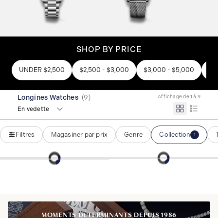
SHOP BY PRICE
UNDER $2,500
$2,500 - $3,000
$3,000 - $5,000
OV
Longines Watches
(
9
)
Affichage de 1 à 9
En vedette
Filtres
Magasiner par prix
Genre
Collection
1
MOMENTS DÉTERMINANTS DEPUIS 1986