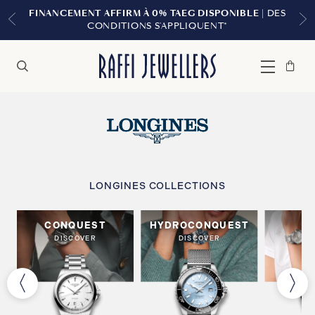
FINANCEMENT AFFIRM À 0% TAEG DISPONIBLE
| DES
CONDITIONS S'APPLIQUENT*
Sac
Fermer
Menu
Rechercher
à
main
LONGINES COLLECTIONS
CONQUEST
HYDROCONQUEST
S
DISCOVER
DISCOVER
DI